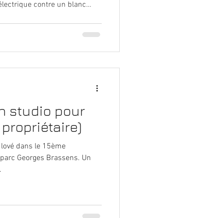
électrique contre un blanc
effet bois et pimpé des
ne maison campagne chic pour
de fierté à chaque apéro sous
n studio pour
 propriétaire)
 lové dans le 15ème
 parc Georges Brassens. Un
.