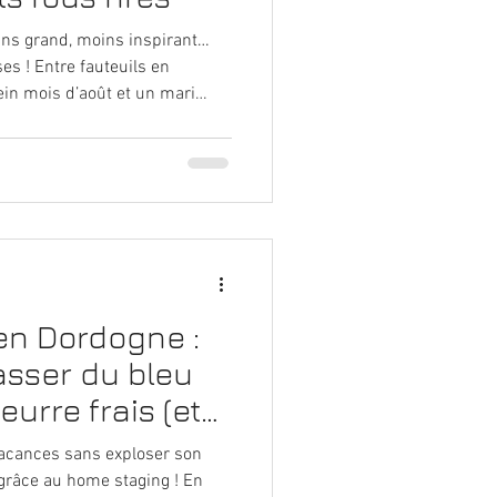
ins grand, moins inspirant…
es ! Entre fauteuils en
ein mois d’août et un mari
, l’édition avait un petit goût
 côté créativité, mais une
de cocooning XXL.
en Dordogne :
sser du bleu
eurre frais (et
r)
acances sans exploser son
grâce au home staging ! En