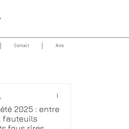
r
Contact
Avis
e
été 2025 : entre
 fauteuils
ts fous rires