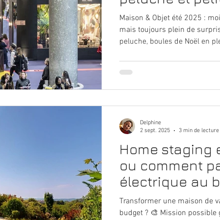
Maison & Objet été 2025 : mo
mais toujours plein de surpris
peluche, boules de Noël en pl
surexcité devant les guirlandes
décalé. Pas la meilleure cuvée
excellente dose d’humour et 
Delphine
2 sept. 2025
3 min de lecture
Home staging 
ou comment pa
électrique au b
ne pas se ruine
Transformer une maison de v
budget ? 🎨 Mission possible 