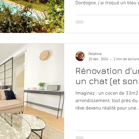
Dordogne, j’ai troqué un bleu 
beurre frais, posé du Gerflor 
appliques IKEA. Résultat : u
moins de 700 €, et beaucoup 
la treille.
Delphine
20 déc. 2024
2 min de lecture
Rénovation d'u
un chat (et son
Imaginez : un cocon de 33m2
arrondissement, tout près du
rêve devenu réalité pour une..